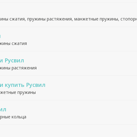
жины сжатия, пружины растяжения, манжетные пружины, стопорн
л
ужины сжатия
и Русвил
ужины растяжения
и купить Русвил
нжетные пружины
вил
орные кольца