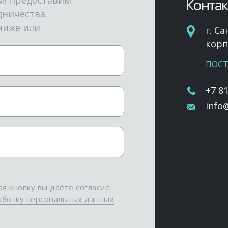
м! Предоставим
Конта
дничества.
ниже или
г. Са
корп.
ПОСТ
+7 8
info@
я кнопку вы даёте согласие
аботку персональных данных