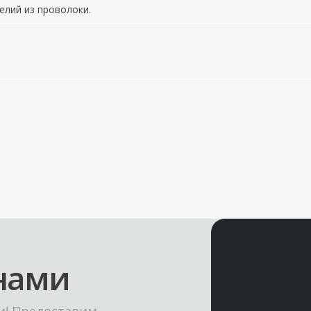
лий из проволоки.
 нами