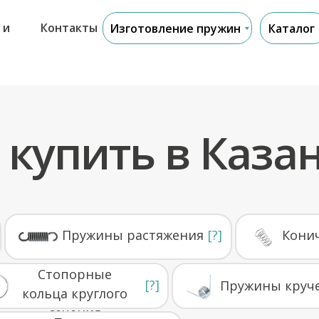
 и
Контакты
Изготовление пружин
Каталог
Из онлайн-
каталога
Подробнее
Подробнее
Подробнее
По
купить в Каза
Пружины растяжения
[?]
Кони
Стопорные
[?]
Пружины круч
кольца круглого
сечения