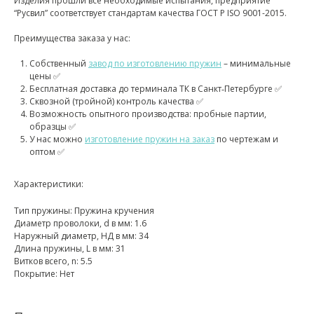
Изделия прошли все необходимые испытания, предприятие
“Русвил” соответствует стандартам качества ГОСТ Р ISO 9001-2015.
Преимущества заказа у нас:
Собственный
завод по изготовлению пружин
– минимальные
цены ✅
Бесплатная доставка до терминала ТК в Санкт‑Петербурге ✅
Сквозной (тройной) контроль качества ✅
Возможность опытного производства: пробные партии,
образцы ✅
У нас можно
изготовление пружин на заказ
по чертежам и
оптом ✅
Характеристики:
Тип пружины: Пружина кручения
Диаметр проволоки, d в мм: 1.6
Наружный диаметр, НД в мм: 34
Длина пружины, L в мм: 31
Витков всего, n: 5.5
Покрытие: Нет