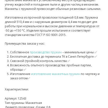
прилегание манжеты к установочному месту и предотвращает
утечку жидкостей и попадание пыли и других частиц в механизм.
Манжеты с пружиной превосходят обычные резиновые сальники.
Изготовлена из прочной проволоки толщиной 0,8 мм. Пружина
длиной 510,4 мм и с наружным диаметром 4,4 мм подходит для
работы при нормальном и высоком давлении и температурах от
-50 до +150 °С. Изделия прошли испытания и соответствует
стандартам качества ГОСТ Р ISO 9001-2015.
Преимущества заказа у нас:
Собственное
производство пружин
– минимальные цены ✅
Бесплатная доставка до терминала ТК в Санкт‑Петербурге ✅
Сквозной (тройной) контроль качества ✅
Возможность опытного производства: пробные партии,
образцы ✅
Изготовление
изготовление манжетных пружин
по чертежу и
заказ оптом✅
Характеристики:
Артикул: 12543
Тип пружины: Манжетная
Диаметр проволоки, d в мм: 0.8