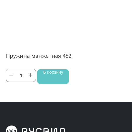
Пружина манжетная 452
П
В корзину