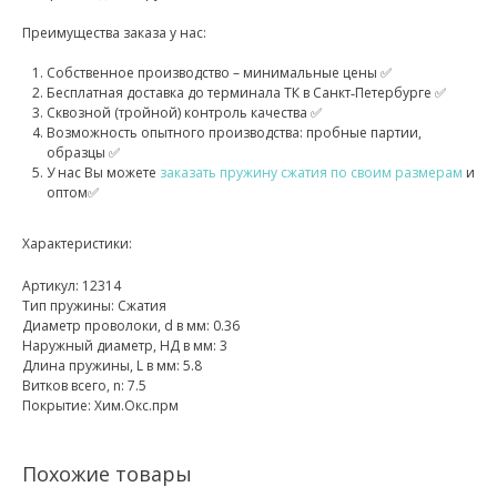
Преимущества заказа у нас:
Собственное производство – минимальные цены ✅
Бесплатная доставка до терминала ТК в Санкт‑Петербурге ✅
Сквозной (тройной) контроль качества ✅
Возможность опытного производства: пробные партии,
образцы ✅
У нас Вы можете
заказать пружину сжатия по своим размерам
и
оптом✅
Характеристики:
Артикул: 12314
Тип пружины: Сжатия
Диаметр проволоки, d в мм: 0.36
Наружный диаметр, НД в мм: 3
Длина пружины, L в мм: 5.8
Витков всего, n: 7.5
Покрытие: Хим.Окс.прм
Похожие товары