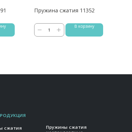
291
Пружина сжатия 11352
Пру
ину
В корзину
ПРОДУКЦИЯ
Пружины сжатия
ы сжатия