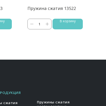
23
Пружина сжатия 13522
Пру
ину
В корзину
ПРОДУКЦИЯ
Пружины сжатия
ы сжатия