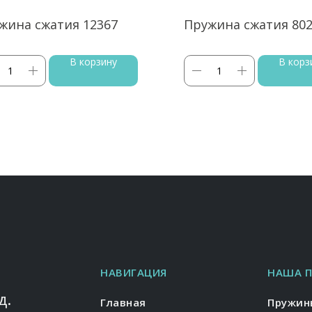
жина сжатия 12367
Пружина сжатия 80
В корзину
В корз
НАВИГАЦИЯ
НАША 
д.
Главная
Пружин