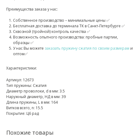
Преимущества заказа у нас:
Собственное производство – минимальные цены ✅
Бесплатная доставка до терминала ТК в Санкт‑Петербурге ✅
Сквозной (тройной) контроль качества ✅
Возможность опытного производства: пробные партии,
образцы ✅
У нас Вы можете
заказать пружину сжатия по своим размерам
и
оптом✅
Характеристики:
Артикул: 12673
Тип пружины: Сжатия
Диаметр проволоки, d в мм: 3.5
Наружный диаметр, НД в мм: 39
Длина пружины, L в мм: 164
Витков всего, n: 15.5
Покрытие: Ц6 рад
Похожие товары