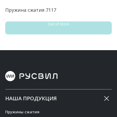
Пружина сжатия 7117
П
Out of stock
НАША ПРОДУКЦИЯ
Пружины сжатия