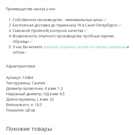
Преимущества заказа у нас:
Собственное производство – минимальные цены ✅
Бесплатная доставка до терминала ТК в Санкт‑Петербурге ✅
Сквозной (тройной) контроль качества ✅
Возможность опытного производства: пробные партии,
образцы ✅
У нас Вы можете
заказать пружину сжатия по своим размерам
и
оптом✅
Характеристики:
Артикул: 13484
Тип пружины: Сжатия
Диаметр проволоки, d в мм: 1.2
Наружный диаметр, НД в мм: 6.5
Длина пружины, L в мм: 32
Витков всего, n: 16.5
Покрытие: Ц6.хр
Похожие товары