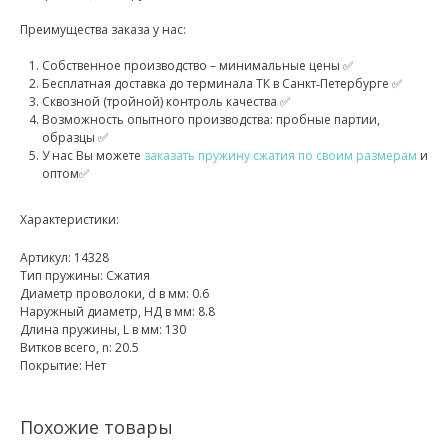
Преимущества заказа у нас:
Собственное производство – минимальные цены ✅
Бесплатная доставка до терминала ТК в Санкт‑Петербурге ✅
Сквозной (тройной) контроль качества ✅
Возможность опытного производства: пробные партии,
образцы ✅
У нас Вы можете
заказать пружину сжатия по своим размерам
и
оптом✅
Характеристики:
Артикул: 14328
Тип пружины: Сжатия
Диаметр проволоки, d в мм: 0.6
Наружный диаметр, НД в мм: 8.8
Длина пружины, L в мм: 130
Витков всего, n: 20.5
Покрытие: Нет
Похожие товары