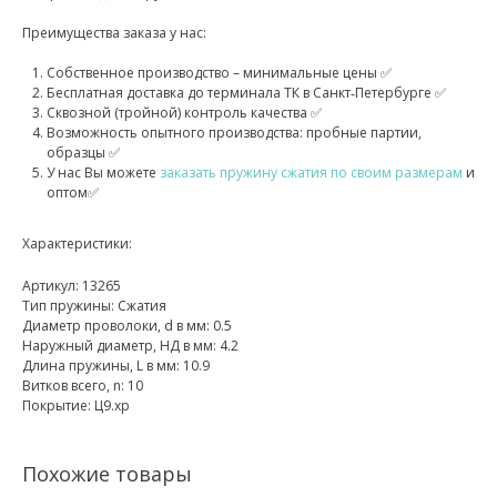
Преимущества заказа у нас:
Собственное производство – минимальные цены ✅
Бесплатная доставка до терминала ТК в Санкт‑Петербурге ✅
Сквозной (тройной) контроль качества ✅
Возможность опытного производства: пробные партии,
образцы ✅
У нас Вы можете
заказать пружину сжатия по своим размерам
и
оптом✅
Характеристики:
Артикул: 13265
Тип пружины: Сжатия
Диаметр проволоки, d в мм: 0.5
Наружный диаметр, НД в мм: 4.2
Длина пружины, L в мм: 10.9
Витков всего, n: 10
Покрытие: Ц9.хр
Похожие товары