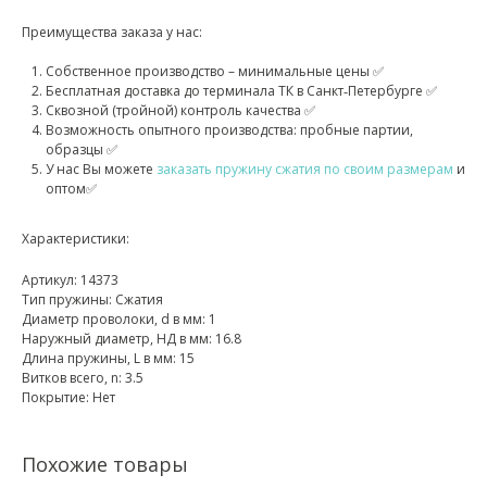
Преимущества заказа у нас:
Собственное производство – минимальные цены ✅
Бесплатная доставка до терминала ТК в Санкт‑Петербурге ✅
Сквозной (тройной) контроль качества ✅
Возможность опытного производства: пробные партии,
образцы ✅
У нас Вы можете
заказать пружину сжатия по своим размерам
и
оптом✅
Характеристики:
Артикул: 14373
Тип пружины: Сжатия
Диаметр проволоки, d в мм: 1
Наружный диаметр, НД в мм: 16.8
Длина пружины, L в мм: 15
Витков всего, n: 3.5
Покрытие: Нет
Похожие товары