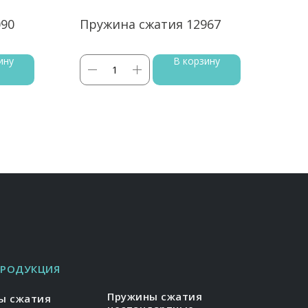
090
Пружина сжатия 12967
Пру
ину
В корзину
ПРОДУКЦИЯ
Пружины сжатия
ы сжатия