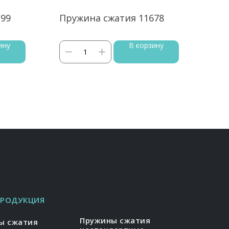
399
Пружина сжатия 11678
Пру
ину
В корзину
ПРОДУКЦИЯ
Пружины сжатия
ы сжатия