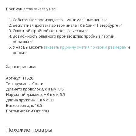
Преимущества заказа у нас:
Собственное производство – минимальные цены ✅
Бесплатная доставка до терминала ТК в Санкт‑Петербурге ✅
Сквозной (тройной) контроль качества ✅
Возможность опытного производства: пробные партии,
образцы ✅
У нас Вы можете
заказать пружину сжатия по своим размерам
и
оптом✅
Характеристики:
Артикул: 11520
Тип пружины: Сжатия
Диаметр проволоки, d в мм: 0.6
Наружный диаметр, НД в мм: 5.5
Длина пружины, L в мм: 31
Витков всего, n: 16.5
Покрытие: Хим.Окс.прм
Похожие товары