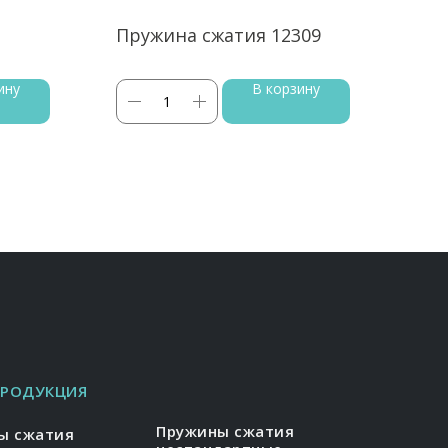
2
Пружина сжатия 12309
Пру
ину
В корзину
ПРОДУКЦИЯ
Пружины сжатия
ы сжатия