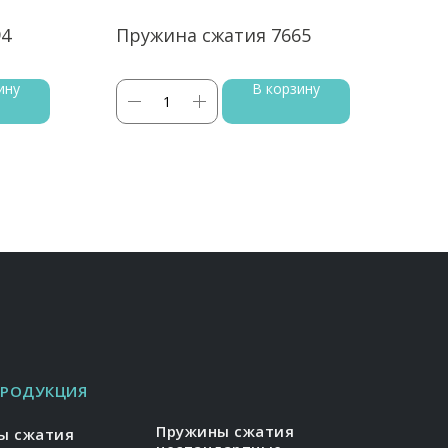
94
Пружина сжатия 7665
Пру
ину
В корзину
ПРОДУКЦИЯ
Пружины сжатия
ы сжатия