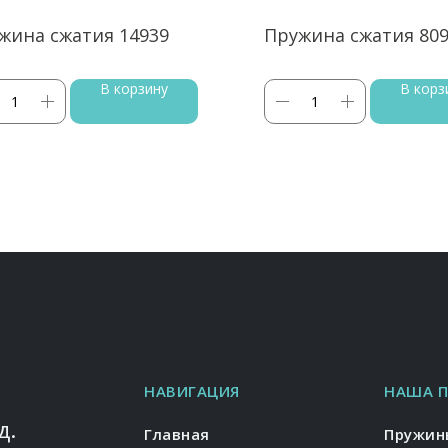
жина сжатия 14939
Пружина сжатия 80
В корзину
В корз
НАВИГАЦИЯ
НАША 
д.
Главная
Пружин