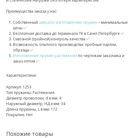
и статические нагрузки без потери характеристик.
Преимущества заказа у нас:
Собственный
завод по изготовлению пружин
– минимальные
цены ✅
Бесплатная доставка до терминала ТК в Санкт‑Петербурге ✅
Сквозной (тройной) контроль качества ✅
Возможность опытного производства: пробные партии,
образцы ✅
Изготовление пружин растяжения
по чертежам заказчика и
заказ оптом ✅
Характеристики:
Артикул: 1253
Тип пружины: Растяжения
Диаметр проволоки, d в мм: 4
Наружный диаметр, НД в мм: 34
Длина пружины, L в мм: 172
Покрытие: Нет
Похожие товары