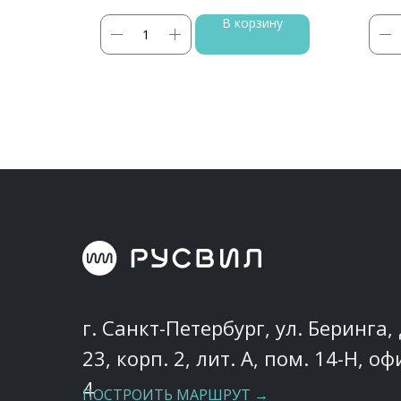
ину
В корзину
г. Санкт-Петербург, ул. Беринга, 
23, корп. 2, лит. А, пом. 14-Н, оф
4
ПОСТРОИТЬ МАРШРУТ →