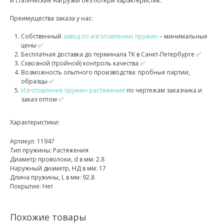
и статические нагрузки без потери характеристик.
Преимущества заказа у нас:
Собственный
завод по изготовлению пружин
– минимальные
цены ✅
Бесплатная доставка до терминала ТК в Санкт‑Петербурге ✅
Сквозной (тройной) контроль качества ✅
Возможность опытного производства: пробные партии,
образцы ✅
Изготовление пружин растяжения
по чертежам заказчика и
заказ оптом ✅
Характеристики:
Артикул: 11947
Тип пружины: Растяжения
Диаметр проволоки, d в мм: 2.8
Наружный диаметр, НД в мм: 17
Длина пружины, L в мм: 92.8
Покрытие: Нет
Похожие товары