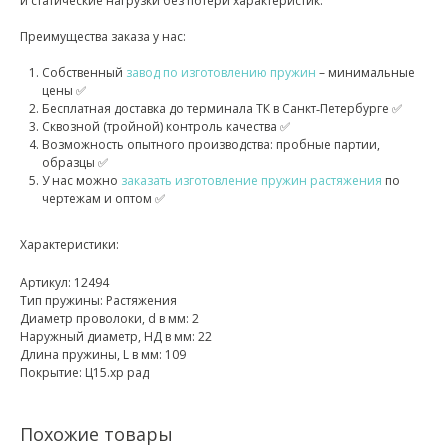
и статические нагрузки без потери характеристик.
Преимущества заказа у нас:
Собственный
завод по изготовлению пружин
– минимальные
цены ✅
Бесплатная доставка до терминала ТК в Санкт‑Петербурге ✅
Сквозной (тройной) контроль качества ✅
Возможность опытного производства: пробные партии,
образцы ✅
У нас можно
заказать изготовление пружин растяжения
по
чертежам и оптом ✅
Характеристики:
Артикул: 12494
Тип пружины: Растяжения
Диаметр проволоки, d в мм: 2
Наружный диаметр, НД в мм: 22
Длина пружины, L в мм: 109
Покрытие: Ц15.хр рад
Похожие товары