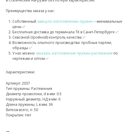
и статические нагрузки без потери характеристик.
Преимущества заказа у нас:
Собственный
завод по изготовлению пружин
– минимальные
цены ✅
Бесплатная доставка до терминала ТК в Санкт‑Петербурге ✅
Сквозной (тройной) контроль качества ✅
Возможность опытного производства: пробные партии,
образцы ✅
У нас можно
заказать изготовление пружин растяжения
по
чертежам и оптом ✅
Характеристики:
Артикул: 2037
Тип пружины: Растяжения
Диаметр проволоки, d в мм: 0.5
Наружный диаметр, НД в мм: 6
Длина пружины, L в мм: 36
Витков всего, n: 50
Покрытие: Нет