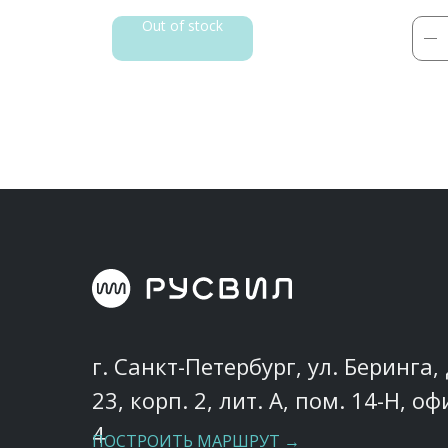
ину
Out of stock
г. Санкт-Петербург, ул. Беринга, 
23, корп. 2, лит. А, пом. 14-Н, оф
4
ПОСТРОИТЬ МАРШРУТ →