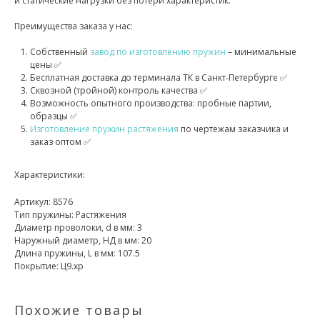
и статические нагрузки без потери характеристик.
Преимущества заказа у нас:
Собственный
завод по изготовлению пружин
– минимальные
цены ✅
Бесплатная доставка до терминала ТК в Санкт‑Петербурге ✅
Сквозной (тройной) контроль качества ✅
Возможность опытного производства: пробные партии,
образцы ✅
Изготовление пружин растяжения
по чертежам заказчика и
заказ оптом ✅
Характеристики:
Артикул: 8576
Тип пружины: Растяжения
Диаметр проволоки, d в мм: 3
Наружный диаметр, НД в мм: 20
Длина пружины, L в мм: 107.5
Покрытие: Ц9.хр
Похожие товары